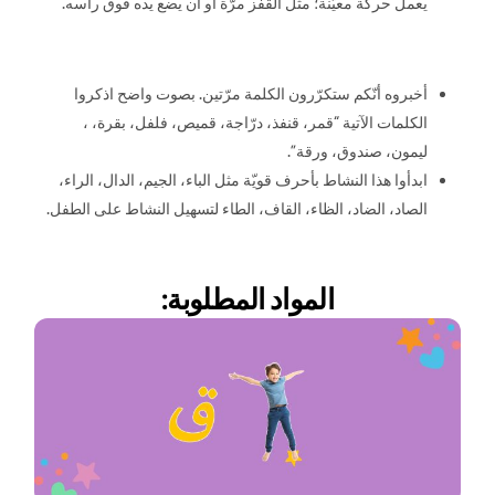
يعمل حركة معيّنة؛ مثل القفز مرّة أو أن يضع يده فوق رأسه.
أخبروه أنّكم ستكرّرون الكلمة مرّتين. بصوت واضح اذكروا
الكلمات الآتية “قمر، قنفذ، درّاجة، قميص، فلفل، بقرة، ،
ليمون، صندوق، ورقة”.
ابدأوا هذا النشاط بأحرف قويّة مثل الباء، الجيم، الدال، الراء،
الصاد، الضاد، الظاء، القاف، الطاء لتسهيل النشاط على الطفل.
المواد المطلوبة: