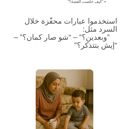
• “كيف خلصت القصة؟”
استخدموا عبارات محفّزة خلال
السرد مثل:
”وبعدين؟” – “شو صار كمان؟” –
“إيش بتتذكر؟”