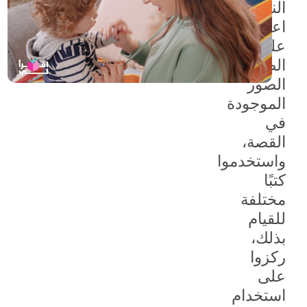
النشاط:
اعرضوا
على
الطفل
الصور
الموجودة
في
القصة،
واستخدموا
كتبًا
مختلفة
للقيام
بذلك،
ركزوا
على
استخدام