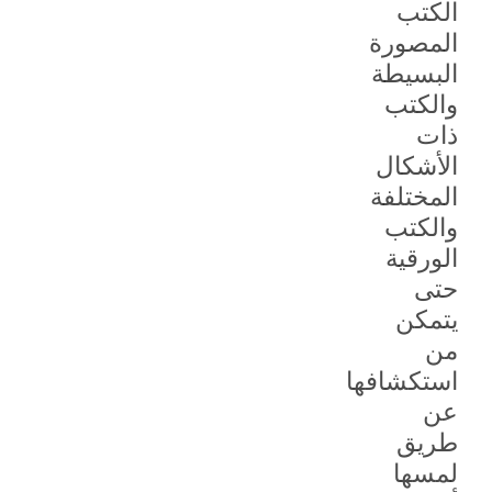
الكتب
المصورة
البسيطة
والكتب
ذات
الأشكال
المختلفة
والكتب
الورقية
حتى
يتمكن
من
استكشافها
عن
طريق
لمسها