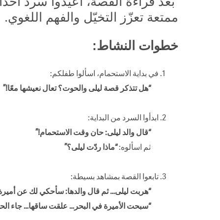
بعد قراءة القصة، أعيدوا سرد أحدا
ممتعة تعزّز التخيّل والفهم اللغوي.
خطوات النشاط:
في بداية الاستحمام، اسألوا طفلكم:
“هل تتذكر قصة ليلى والحوت؟ تعال نعيشها معًا!”
ابدأوا السرد من البداية:
“قال والد ليلى: حان وقت الاستحمام!”
ثم اسألوه:
“ماذا ردّت ليلى؟”
تابعوا القصة بمشاهد بسيطة:
“هربت ليلى… ثم قال والدها: سأحكي لك عن أميرة
“سبحت الأميرة في البحر… علقت ساقها… جاء الح