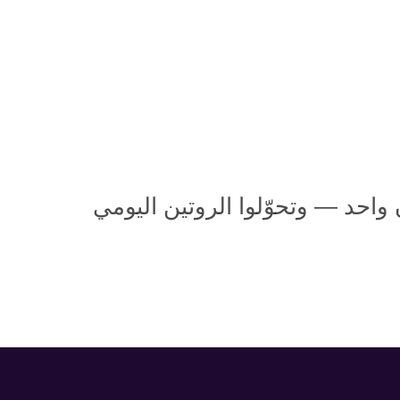
احد — وتحوّلوا الروتين اليومي