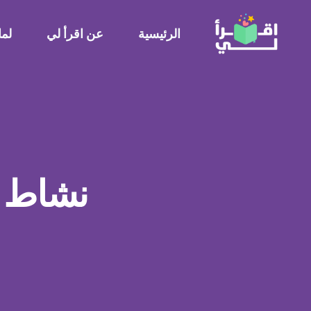
الرئيسية
عن اقرأ لي
لما
نشاط ت