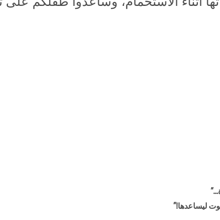
ثها أثناء الاستحمام، وساعدوا طفلكم على
…”
وت ليساعدها!”