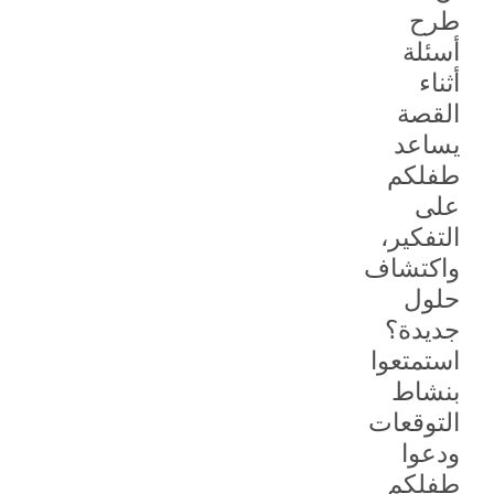
طرح
أسئلة
أثناء
القصة
يساعد
طفلكم
على
التفكير،
واكتشاف
حلول
جديدة؟
استمتعوا
بنشاط
التوقعات
ودعوا
طفلكم