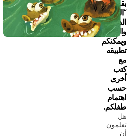
بقصة
“الغزالة
الذكية
والتماسيح”،
ويمكنكم
تطبيقه
مع
كتب
أخرى
حسب
اهتمام
طفلكم.
هل
تعلمون
أن