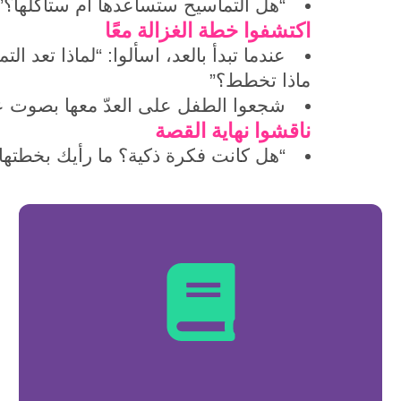
“هل التماسيح ستساعدها أم ستأكلها؟”
اكتشفوا خطة الغزالة معًا
عندما تبدأ بالعد، اسألوا: “لماذا تعد الت
ماذا تخطط؟”
شجعوا الطفل على العدّ معها بصوت عا
ناقشوا نهاية القصة
“هل كانت فكرة ذكية؟ ما رأيك بخطتها
ن
تع
م
جر
ل