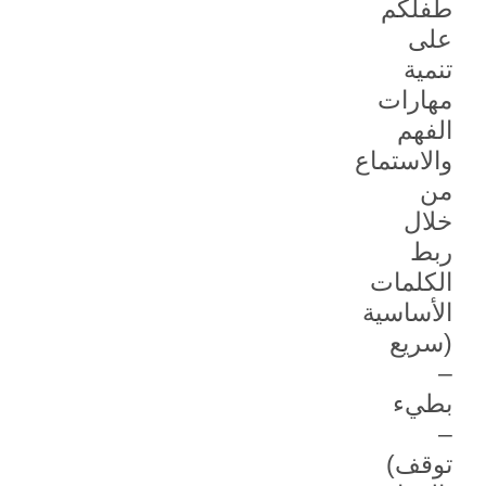
طفلكم
على
تنمية
مهارات
الفهم
والاستماع
من
خلال
ربط
الكلمات
الأساسية
(سريع
–
بطيء
–
توقف)