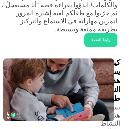
والكلمات! ابدؤوا بقراءة قصة “أنا مستعجلٌ”،
ثم جرّبوا مع طفلكم لعبة إشارة المرور
لتمرين مهاراته في الاستماع والتركيز
بطريقة ممتعة وبسيطة.
رابط القصة
كيف
يساعد
هذا
النشاط
طفلي؟
يساعد
هذا
النشاط