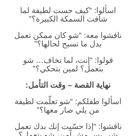
اسألوا: “كيف حست لطيفة لما
شافت السمكة الكبيرة؟”
ناقشوا معه: “شو كان ممكن تعمل
بدل ما تسبح لحالها؟”
قولوا: “إنت، لما تخاف… شو
بتعمل؟ لمين بتحكي؟”
نهاية القصة – وقت التأمل:
اسألوا طفلكم: “شو تعلّمت لطيفة
من يلي صار معها؟”
ناقشوا: “إذا حسّيت إنك بدك تعمل
شي بس مش آمن، شو بتعمل؟