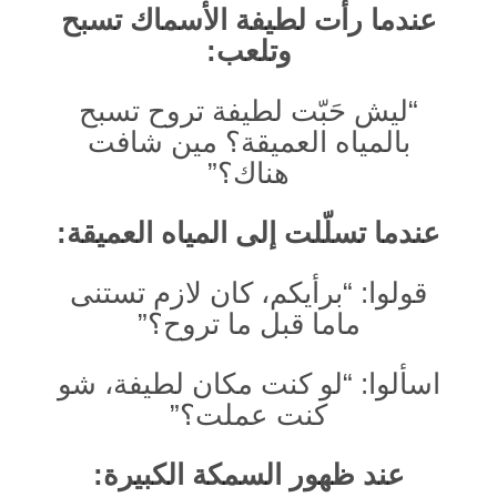
عندما رأت لطيفة الأسماك تسبح
وتلعب:
“ليش حَبّت لطيفة تروح تسبح
بالمياه العميقة؟ مين شافت
هناك؟”
عندما تسلّلت إلى المياه العميقة:
قولوا: “برأيكم، كان لازم تستنى
ماما قبل ما تروح؟”
اسألوا: “لو كنت مكان لطيفة، شو
كنت عملت؟”
عند ظهور السمكة الكبيرة: