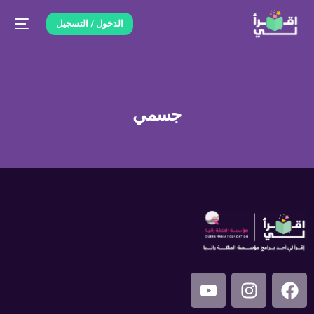
الدخول / التسجيل
جسمي